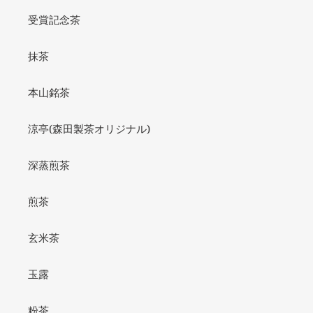
受賞記念茶
抹茶
本山銘茶
涼亭(森田製茶オリジナル)
深蒸煎茶
煎茶
玄米茶
玉露
粉茶