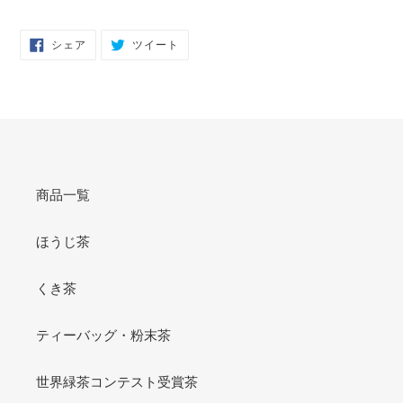
FACEBOOK
TWITTER
シェア
ツイート
で
に
シ
投
ェ
稿
ア
す
す
る
る
商品一覧
ほうじ茶
くき茶
ティーバッグ・粉末茶
世界緑茶コンテスト受賞茶