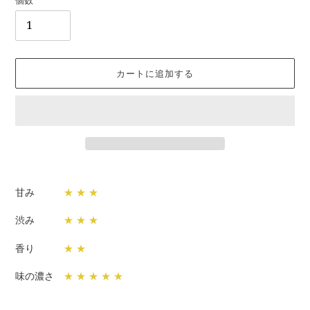
カートに追加する
カ
ー
甘み
★ ★ ★
ト
に
渋み
★
★ ★
商
品
香り
★ ★
を
追
味の濃さ
★ ★ ★ ★ ★
加
す