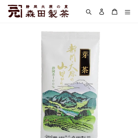
コ
ン
検索
ログイン
カート
テ
ン
ツ
に
ス
キ
ッ
プ
す
る