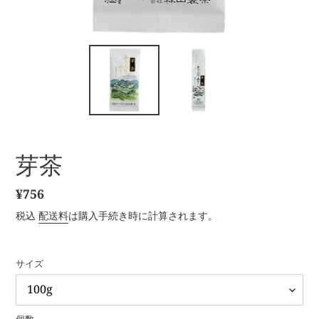
芽茶
通
¥756
常
税込
配送料
は購入手続き時に計算されます。
価
格
サイズ
個数