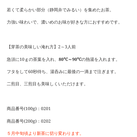
る
若くて柔らかい部分（静岡弁でみるい）を集めたお茶。
力強い味わいで、濃いめのお味が好きな方におすすめです。
【芽茶の美味しい淹れ方】2～3人前
急須に10ｇの茶葉を入れ、
80℃～90℃
の熱湯を入れます。
フタをして60秒待ち、湯呑みに最後の一滴まで注ぎます。
二煎目、三煎目も美味しくいただけます。
商品番号(100g)：0201
商品番号(200g)：0202
５月中旬頃より新茶に切り
変
わります。